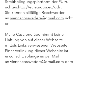
Streitbeilegungsplattform der EU zu
richten:http://ec.europa.eu/odr .
Sie können allfällige Beschwerden
an
viennacosavedere@gmail.com
richt
en.
Mario Casalone übernimmt keine
Haftung von auf dieser Webseite
mittels Links verwiesenen Webseiten.
​Einer Verlinkung dieser Webseite ist
erwünscht, solange es per Mail
an
viennacosavedere@gmail.com
gem
eldet wird, ein eigenes Fenster
geöffnet wird, als externer Link
dargestellt wird und von Mario
Casalone nicht widerrufen wird.
Website Konzept:
Kooperation Mario Casalone - Doris
Fischer (DoAndTell)